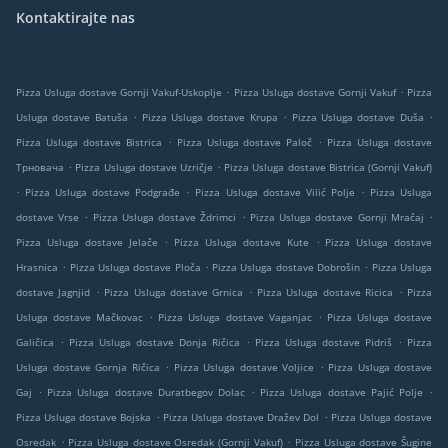
Kontaktirajte nas
.
.
Pizza Usluga dostave Gornji Vakuf-Uskoplje
Pizza Usluga dostave Gornji Vakuf
Pizza
.
.
.
Usluga dostave Batuša
Pizza Usluga dostave Krupa
Pizza Usluga dostave Duša
.
.
Pizza Usluga dostave Bistrica
Pizza Usluga dostave Paloč
Pizza Usluga dostave
.
.
Трновача
Pizza Usluga dostave Uzričje
Pizza Usluga dostave Bistrica (Gornji Vakuf)
.
.
.
Pizza Usluga dostave Podgrađe
Pizza Usluga dostave Vilić Polje
Pizza Usluga
.
.
.
dostave Vrse
Pizza Usluga dostave Ždrimci
Pizza Usluga dostave Gornji Mračaj
.
.
Pizza Usluga dostave Jelače
Pizza Usluga dostave Kute
Pizza Usluga dostave
.
.
.
Hrasnica
Pizza Usluga dostave Ploča
Pizza Usluga dostave Dobrošin
Pizza Usluga
.
.
.
dostave Jagnjid
Pizza Usluga dostave Grnica
Pizza Usluga dostave Ricica
Pizza
.
.
Usluga dostave Mačkovac
Pizza Usluga dostave Vaganjac
Pizza Usluga dostave
.
.
.
Galičica
Pizza Usluga dostave Donja Ričica
Pizza Usluga dostave Pidriš
Pizza
.
.
Usluga dostave Gornja Ričica
Pizza Usluga dostave Voljice
Pizza Usluga dostave
.
.
.
Gaj
Pizza Usluga dostave Duratbegov Dolac
Pizza Usluga dostave Pajić Polje
.
.
Pizza Usluga dostave Bojska
Pizza Usluga dostave Dražev Dol
Pizza Usluga dostave
.
.
Osredak
Pizza Usluga dostave Osredak (Gornji Vakuf)
Pizza Usluga dostave Šugine