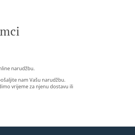
imci
online narudžbu.
 pošaljite nam Vašu narudžbu.
mo vrijeme za njenu dostavu ili