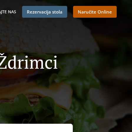
JTE NAS
Rezervacija stola
Naručite Online
 Ždrimci