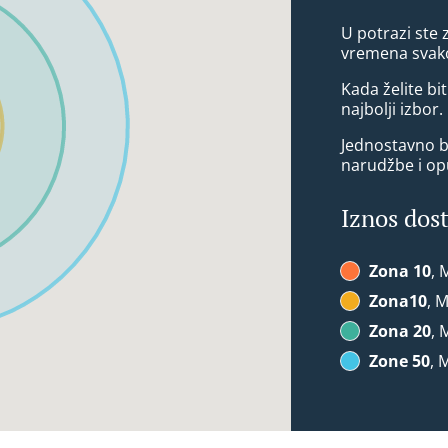
U potrazi ste 
vremena svako
Kada želite bit
najbolji izbor.
Jednostavno bi
narudžbe i op
Iznos dos
Zona 10
, 
Zona10
, 
Zona 20
, 
Zone 50
, 