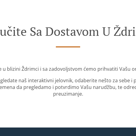
učite Sa Dostavom U Ždr
 u blizini Ždrimci i sa zadovoljstvom ćemo prihvatiti Vašu 
gledate naš interaktivni jelovnik, odaberite nešto za sebe i
mena da pregledamo i potvrdimo Vašu narudžbu, te odredi
preuzimanje.